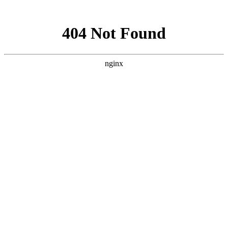
网站地图
加粉丝专享优惠QQ群208568
设为首页
加入收藏
遇到购物问题? 联系我 >
搜 索