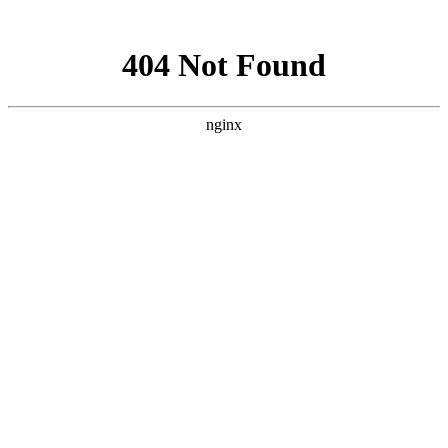
网站地图
加粉丝专享优惠QQ群208568
设为首页
加入收藏
遇到购物问题? 联系我 >
搜 索