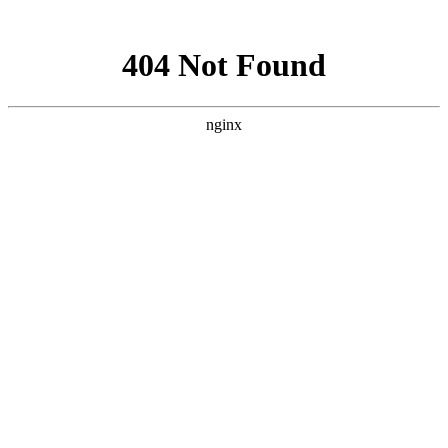
网站地图
搜 索
洗衣液
数据线
耳机
零食
口罩
行李箱
口红
限量秒半价
关闭
首页
居家日用
美食
母婴
美妆