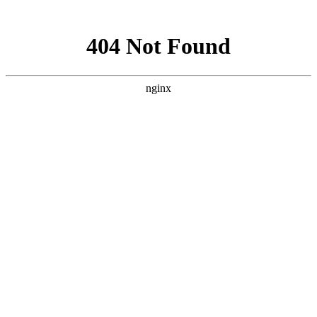
网站地图
加粉丝专享优惠QQ群208568
设为首页
加入收藏
遇到购物问题? 联系我 >
搜 索