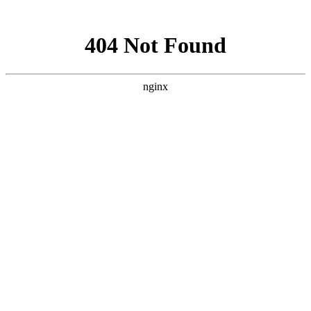
网站地图
加粉丝专享优惠QQ群208568
设为首页
加入收藏
遇到购物问题? 联系我 >
搜 索