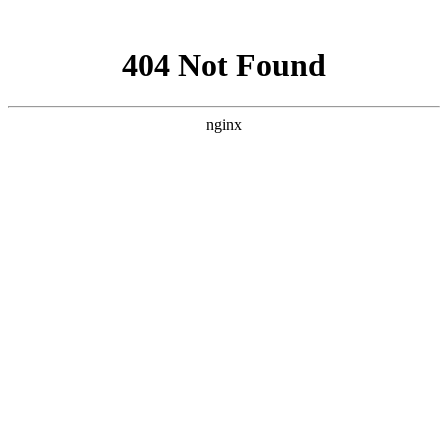
网站地图
加粉丝专享优惠QQ群208568
设为首页
加入收藏
遇到购物问题? 联系我 >
搜 索