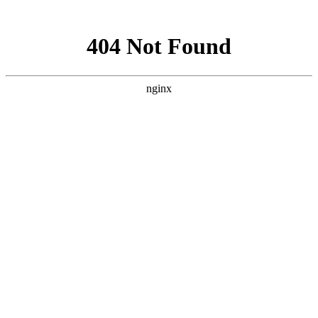
网站地图
加粉丝专享优惠QQ群208568
设为首页
加入收藏
遇到购物问题? 联系我 >
搜 索