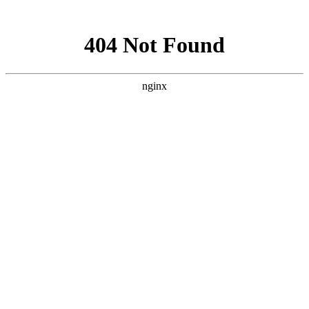
网站地图
加粉丝专享优惠QQ群208568
设为首页
加入收藏
遇到购物问题? 联系我 >
搜 索