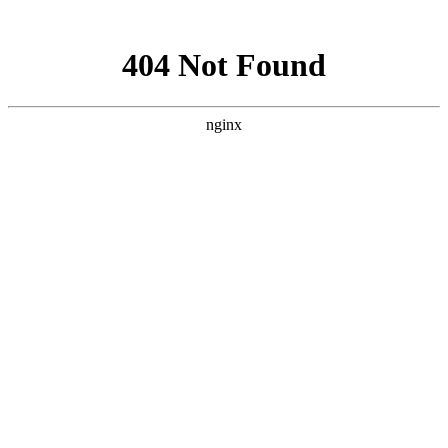
网站地图
加粉丝专享优惠QQ群208568
设为首页
加入收藏
遇到购物问题? 联系我 >
搜 索