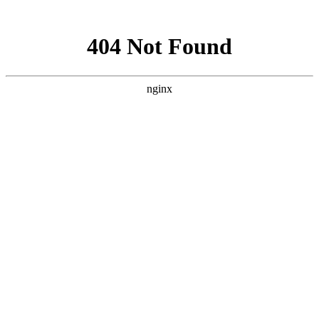
网站地图
加粉丝专享优惠QQ群208568
设为首页
加入收藏
遇到购物问题? 联系我 >
搜 索