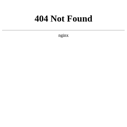
网站地图
搜 索
数据线
零食
耳机
电动牙刷
行李箱
口红
蟹黄味瓜子仁9.9元
关闭
首页
居家日用
美食
母婴
美妆