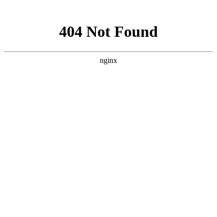
网站地图
搜 索
洗衣液
数据线
耳机
零食
口罩
行李箱
口红
限量秒半价
关闭
首页
居家日用
美食
母婴
美妆